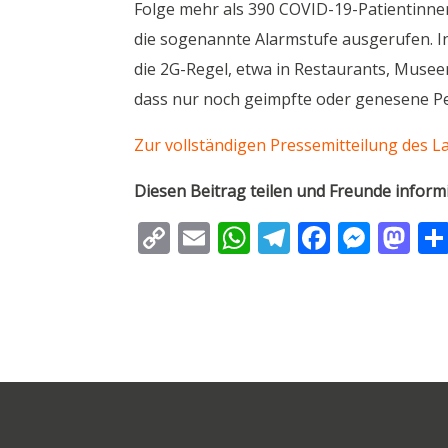
Folge mehr als 390 COVID-19-Patientinne
die sogenannte Alarmstufe ausgerufen. In
die 2G-Regel, etwa in Restaurants, Musee
dass nur noch geimpfte oder genesene Pe
Zur vollständigen Pressemitteilung des L
Diesen Beitrag teilen und Freunde inform
C
E
W
T
F
M
M
o
m
h
el
ac
e
as
p
ai
at
e
e
ss
to
y
l
s
gr
b
e
d
Li
A
a
o
n
o
n
p
m
o
g
n
k
p
k
er