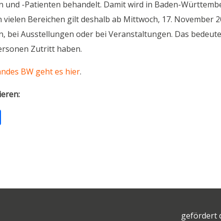
n und -Patienten behandelt. Damit wird in Baden-Württemb
 vielen Bereichen gilt deshalb ab Mittwoch, 17. November 2
n, bei Ausstellungen oder bei Veranstaltungen. Das bedeute
rsonen Zutritt haben.
andes BW geht es hier
.
ieren:
T
ei
le
n
gefördert 