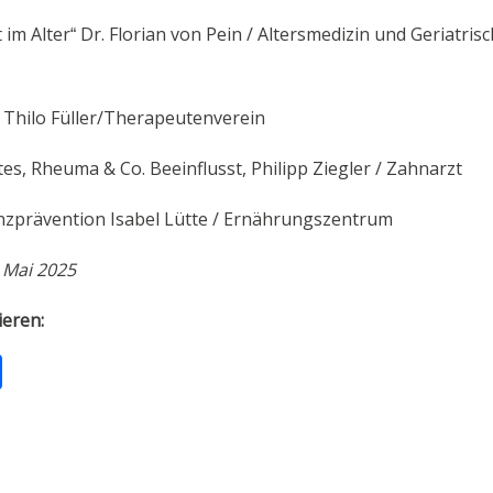
im Alter“ Dr. Florian von Pein / Altersmedizin und Geriatris
 Thilo Füller/Therapeutenverein
s, Rheuma & Co. Beeinflusst, Philipp Ziegler / Zahnarzt
zprävention Isabel Lütte / Ernährungszentrum
 Mai 2025
ieren:
T
ei
le
n