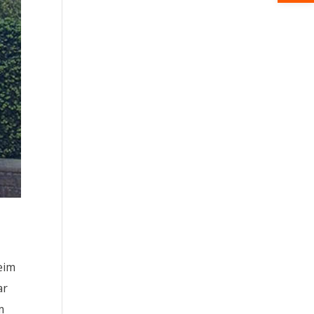
eim
ar
m