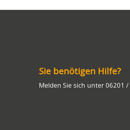
Li
A
a
o
n
o
n
p
m
o
g
n
k
p
k
er
Sie benötigen Hilfe?
Melden Sie sich unter 06201 /