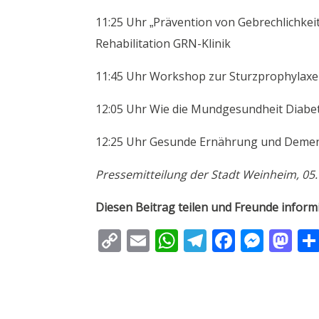
11:25 Uhr „Prävention von Gebrechlichkeit 
Rehabilitation GRN-Klinik
11:45 Uhr Workshop zur Sturzprophylaxe
12:05 Uhr Wie die Mundgesundheit Diabete
12:25 Uhr Gesunde Ernährung und Demen
Pressemitteilung der Stadt Weinheim, 05.
Diesen Beitrag teilen und Freunde inform
C
E
W
T
F
M
M
o
m
h
el
ac
e
as
p
ai
at
e
e
ss
to
y
l
s
gr
b
e
d