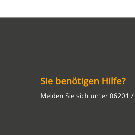
y
l
s
gr
b
e
d
Li
A
a
o
n
o
n
p
m
o
g
n
k
p
k
er
Sie benötigen Hilfe?
Melden Sie sich unter 06201 /