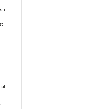
nen
zt
hat
m