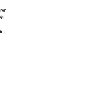
hren
99
ine