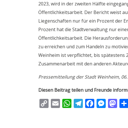
2023, wird in der zweiten Hälfte eingeg
Öffentlichkeitsarbeit. Der Bericht weist au
Liegenschaften nur für ein Prozent der Em
Prozent hat die Stadtverwaltung nur eine
Öffentlichkeitsarbeit. Die Herausforder
zu erreichen und zum Handeln zu motivier
Weinheim ist verpflichtet, bis spätesten
Zusammenarbeit mit den anderen Akteuren
Pressemitteilung der Stadt Weinheim, 06
Diesen Beitrag teilen und Freunde inform
C
E
W
T
F
M
M
o
m
h
el
ac
e
as
p
ai
at
e
e
ss
to