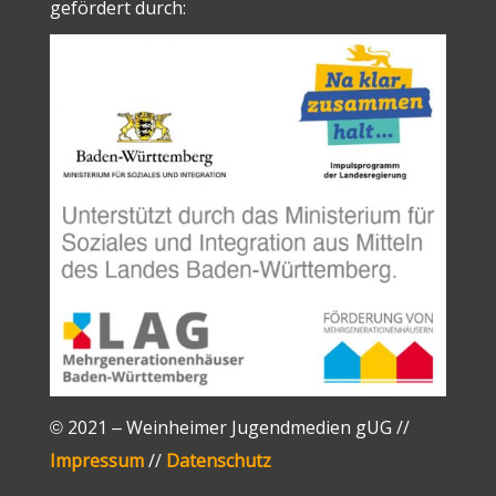
k
p
k
er
gefördert durch:
© 2021 – Weinheimer Jugendmedien gUG //
Impressum
//
Datenschutz