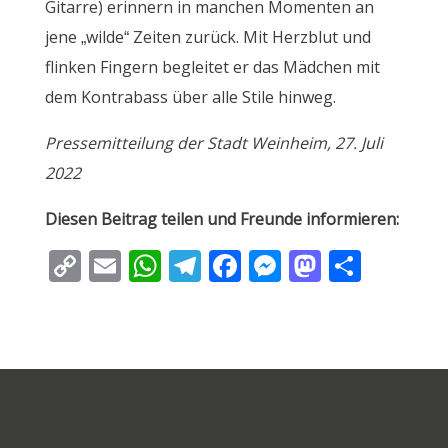
Gitarre) erinnern in manchen Momenten an
jene „wilde“ Zeiten zurück. Mit Herzblut und
flinken Fingern begleitet er das Mädchen mit
dem Kontrabass über alle Stile hinweg.
Pressemitteilung der Stadt Weinheim, 27. Juli
2022
Diesen Beitrag teilen und Freunde informieren:
C
E
W
T
F
M
M
T
o
m
h
el
ac
e
as
ei
p
ai
at
e
e
ss
to
le
y
l
s
gr
b
e
d
n
Li
A
a
o
n
o
n
p
m
o
g
n