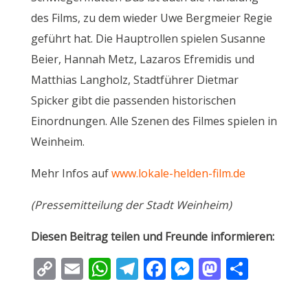
des Films, zu dem wieder Uwe Bergmeier Regie
geführt hat. Die Hauptrollen spielen Susanne
Beier, Hannah Metz, Lazaros Efremidis und
Matthias Langholz, Stadtführer Dietmar
Spicker gibt die passenden historischen
Einordnungen. Alle Szenen des Filmes spielen in
Weinheim.
Mehr Infos auf
www.lokale-helden-film.de
(Pressemitteilung der Stadt Weinheim)
Diesen Beitrag teilen und Freunde informieren:
C
E
W
T
F
M
M
T
o
m
h
el
ac
e
as
ei