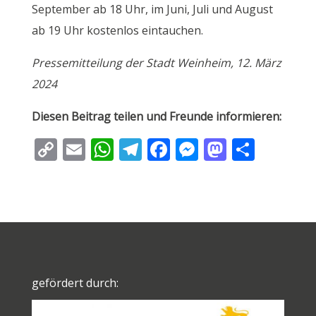
September ab 18 Uhr, im Juni, Juli und August
ab 19 Uhr kostenlos eintauchen.
Pressemitteilung der Stadt Weinheim, 12. März
2024
Diesen Beitrag teilen und Freunde informieren:
C
E
W
T
F
M
M
T
o
m
h
el
ac
e
as
ei
p
ai
at
e
e
ss
to
le
y
l
s
gr
b
e
d
n
Li
A
a
o
n
o
n
p
m
o
g
n
k
p
k
er
gefördert durch: