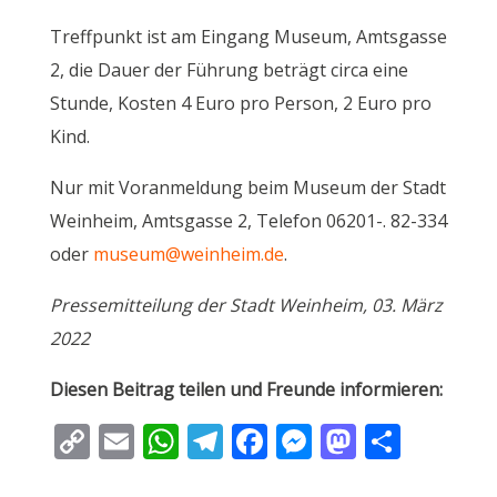
Treffpunkt ist am Eingang Museum, Amtsgasse
2, die Dauer der Führung beträgt circa eine
Stunde, Kosten 4 Euro pro Person, 2 Euro pro
Kind.
Nur mit Voranmeldung beim Museum der Stadt
Weinheim, Amtsgasse 2, Telefon 06201-. 82-334
oder
museum@weinheim.de
.
Pressemitteilung der Stadt Weinheim, 03. März
2022
Diesen Beitrag teilen und Freunde informieren:
C
E
W
T
F
M
M
T
o
m
h
el
ac
e
as
ei