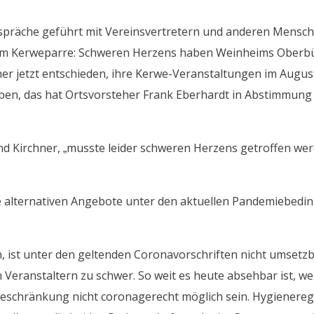
Gespräche geführt mit Vereinsvertretern und anderen Mensche
rm Kerweparre: Schweren Herzens haben Weinheims Oberbü
r jetzt entschieden, ihre Kerwe-Veranstaltungen im Augus
eben, das hat Ortsvorsteher Frank Eberhardt in Abstimmung 
d Kirchner, „musste leider schweren Herzens getroffen werd
alternativen Angebote unter den aktuellen Pandemiebedi
n, ist unter den geltenden Coronavorschriften nicht umsetzb
n Veranstaltern zu schwer. So weit es heute absehbar ist,
eschränkung nicht coronagerecht möglich sein. Hygienerege