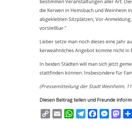
bestimmen Veranstaltungen aller Art. Dies
die Kerwen in Hemsbach und Weinheim in 
abgeklebten Sitzplätzen, Vor-Anmeldung, 
vorstellbar.“
Lieber setze man noch dieses eine Jahr au
kerweähnliches Angebot komme nicht in 
In beiden Städten will man sich jetzt g
stattfinden können. Insbesondere für Fam
(Pressemitteilung der Stadt Weinheim, 11.
Diesen Beitrag teilen und Freunde inform
C
E
W
T
F
M
M
o
m
h
el
ac
e
as