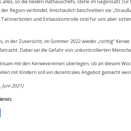
 alles, so die beiden Rathauschefs, stehe im Gegensatz zur
der Region verbindet. Anschaulich beschreiben sie: „Strau
Tanzverboten und Einlasskontrolle sind für uns aber sicher
s, in der Zuversicht, im Sommer 2022 wieder „richtig“ Kerwe
Betracht. Dabei sei die Gefahr von unkontrollierten Mens
emeinsam mit den Kerwevereinen überlegen, ob an diesem Wo
ilien mit Kindern soll ein dezentrales Angebot gemacht wer
 Juni 2021)
ieren:
T
ei