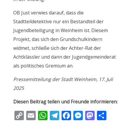
OB Just verwies darauf, dass die
Stadtteildetektive nur ein Bestandteil der
Jugendbeteiligung in Weinheim ist. Diesem
Projekt, das sich den Grundschulkindern
widmet, schließe sich der Achter-Rat der
Achtklässler und dann der Jugendgemeinderat
als politisches Gremium an.
Pressemitteilung der Stadt Weinheim, 17. Juli
2025
Diesen Beitrag teilen und Freunde informieren:
C
E
W
T
F
M
M
T
o
m
h
el
ac
e
as
ei