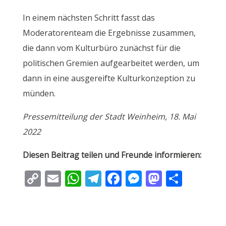
In einem nächsten Schritt fasst das
Moderatorenteam die Ergebnisse zusammen,
die dann vom Kulturbüro zunächst für die
politischen Gremien aufgearbeitet werden, um
dann in eine ausgereifte Kulturkonzeption zu
münden.
Pressemitteilung der Stadt Weinheim, 18. Mai
2022
Diesen Beitrag teilen und Freunde informieren:
C
E
W
T
F
M
M
T
o
m
h
el
ac
e
as
ei
p
ai
at
e
e
ss
to
le