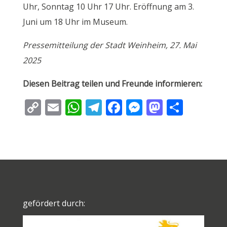
Uhr, Sonntag 10 Uhr 17 Uhr. Eröffnung am 3.
Juni um 18 Uhr im Museum.
Pressemitteilung der Stadt Weinheim, 27. Mai
2025
Diesen Beitrag teilen und Freunde informieren:
C
E
W
T
F
M
M
T
o
m
h
el
ac
e
as
ei
p
ai
at
e
e
ss
to
le
y
l
s
gr
b
e
d
n
Li
A
a
o
n
o
n
p
m
o
g
n
k
p
k
er
gefördert durch: