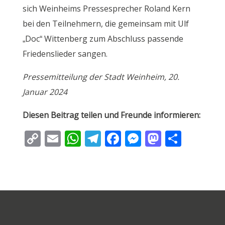
sich Weinheims Pressesprecher Roland Kern
bei den Teilnehmern, die gemeinsam mit Ulf
„Doc“ Wittenberg zum Abschluss passende
Friedenslieder sangen.
Pressemitteilung der Stadt Weinheim, 20.
Januar 2024
Diesen Beitrag teilen und Freunde informieren:
C
E
W
T
F
M
M
T
o
m
h
el
ac
e
as
ei
p
ai
at
e
e
ss
to
le
y
l
s
gr
b
e
d
n
Li
A
a
o
n
o
n
p
m
o
g
n