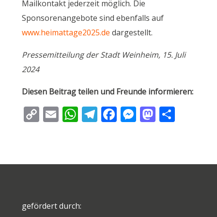
Mailkontakt jederzeit möglich. Die
Sponsorenangebote sind ebenfalls auf
www.heimattage2025.de
dargestellt.
Pressemitteilung der Stadt Weinheim, 15. Juli
2024
Diesen Beitrag teilen und Freunde informieren:
C
E
W
T
F
M
M
T
o
m
h
el
ac
e
as
ei
p
ai
at
e
e
ss
to
le
y
l
s
gr
b
e
d
n
Li
A
a
o
n
o
n
p
m
o
g
n
k
p
k
er
gefördert durch: