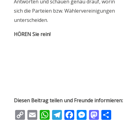
Antworten und schauen genau drauf, worin
sich die Parteien bzw. Wählervereinigungen
unterscheiden.
HÖREN Sie rein!
Diesen Beitrag teilen und Freunde informieren:
C
E
W
T
F
M
M
T
o
m
h
el
ac
e
as
ei
p
ai
at
e
e
ss
to
le