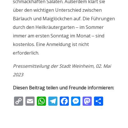
schmackhaften Salaten. Außerdem klärt sie
über den wichtigen Unterschied zwischen
Bärlauch und Maiglöckchen auf. Die Führungen
durch den Heilkräutergarten – im Sommer
immer am ersten Sonntag im Monat – sind
kostenlos. Eine Anmeldung ist nicht
erforderlich.
Pressemitteilung der Stadt Weinheim, 02. Mai
2023
Diesen Beitrag teilen und Freunde informieren:
C
E
W
T
F
M
M
T
o
m
h
el
ac
e
as
ei
p
ai
at
e
e
ss
to
le