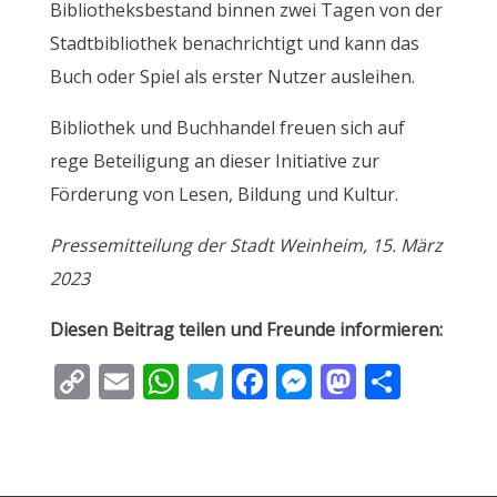
Bibliotheksbestand binnen zwei Tagen von der
Stadtbibliothek benachrichtigt und kann das
Buch oder Spiel als erster Nutzer ausleihen.
Bibliothek und Buchhandel freuen sich auf
rege Beteiligung an dieser Initiative zur
Förderung von Lesen, Bildung und Kultur.
Pressemitteilung der Stadt Weinheim, 15. März
2023
Diesen Beitrag teilen und Freunde informieren:
C
E
W
T
F
M
M
T
o
m
h
el
ac
e
as
ei
p
ai
at
e
e
ss
to
le
y
l
s
gr
b
e
d
n