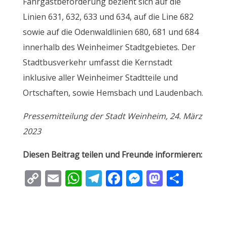
Fahrgastbeförderung bezieht sich auf die
Linien 631, 632, 633 und 634, auf die Line 682
sowie auf die Odenwaldlinien 680, 681 und 684
innerhalb des Weinheimer Stadtgebietes. Der
Stadtbusverkehr umfasst die Kernstadt
inklusive aller Weinheimer Stadtteile und
Ortschaften, sowie Hemsbach und Laudenbach.
Pressemitteilung der Stadt Weinheim, 24. März
2023
Diesen Beitrag teilen und Freunde informieren:
C
E
W
T
F
M
M
T
o
m
h
el
ac
e
as
ei
p
ai
at
e
e
ss
to
le
y
l
s
gr
b
e
d
n