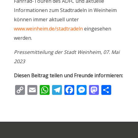
Fahrrad-Touren des ADFC und aktuelle
Informationen zum Stadtradeln in Weinheim
können immer aktuell unter
www.weinheim.de/stadtradeln
eingesehen
werden.
Pressemitteilung der Stadt Weinheim, 07. Mai
2023
Diesen Beitrag teilen und Freunde informieren:
C
E
W
T
F
M
M
T
o
m
h
el
ac
e
as
ei
p
ai
at
e
e
ss
to
le
y
l
s
gr
b
e
d
n
Li
A
a
o
n
o