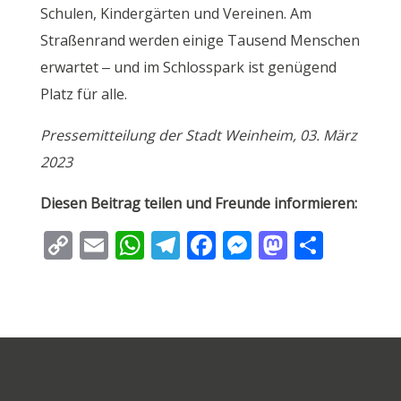
Schulen, Kindergärten und Vereinen. Am
Straßenrand werden einige Tausend Menschen
erwartet – und im Schlosspark ist genügend
Platz für alle.
Pressemitteilung der Stadt Weinheim, 03. März
2023
Diesen Beitrag teilen und Freunde informieren:
C
E
W
T
F
M
M
T
o
m
h
el
ac
e
as
ei
p
ai
at
e
e
ss
to
le
y
l
s
gr
b
e
d
n
Li
A
a
o
n
o
n
p
m
o
g
n