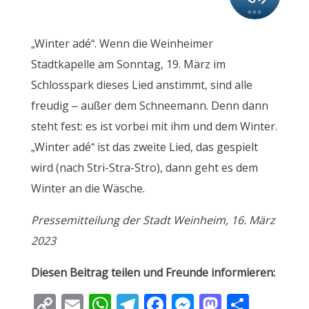
„Winter adé“. Wenn die Weinheimer
Stadtkapelle am Sonntag, 19. März im
Schlosspark dieses Lied anstimmt, sind alle
freudig – außer dem Schneemann. Denn dann
steht fest: es ist vorbei mit ihm und dem Winter.
„Winter adé“ ist das zweite Lied, das gespielt
wird (nach Stri-Stra-Stro), dann geht es dem
Winter an die Wäsche.
Pressemitteilung der Stadt Weinheim, 16. März
2023
Diesen Beitrag teilen und Freunde informieren:
C
E
W
T
F
M
M
T