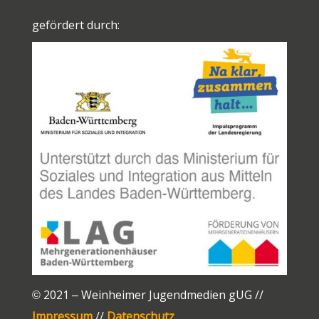
n
p
m
o
g
n
k
p
k
er
gefördert durch:
© 2021 – Weinheimer Jugendmedien gUG //
Impressum
//
Datenschutz