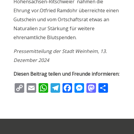
Hohensachsen-Ritschweier nahmen die
Ehrung vor.Otfried Ramdohr überreichte einen
Gutschein und vom Ortschaftsrat etwas an
Naturalien zur Stärkung für weitere
ehrenamtliche Blutspenden.
Pressemitteilung der Stadt Weinheim, 13.
Dezember 2024
Diesen Beitrag teilen und Freunde informieren:
C
E
W
T
F
M
M
T
o
m
h
el
ac
e
as
ei
p
ai
at
e
e
ss
to
le
y
l
s
gr
b
e
d
n
Li
A
a
o
n
o