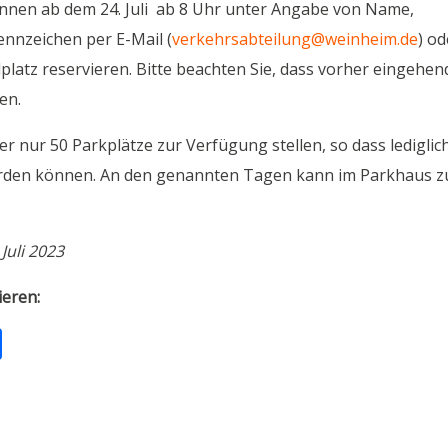
nnen ab dem 24. Juli ab 8 Uhr unter Angabe von Name,
nnzeichen per E-Mail (
verkehrsabteilung@weinheim.de
) od
lplatz reservieren. Bitte beachten Sie, dass vorher eingehen
en.
 nur 50 Parkplätze zur Verfügung stellen, so dass lediglich
werden können. An den genannten Tagen kann im Parkhaus z
Juli 2023
ieren:
T
ei
le
n