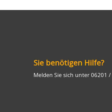
Li
A
a
o
n
o
n
p
m
o
g
n
k
p
k
er
Sie benötigen Hilfe?
Melden Sie sich unter 06201 /