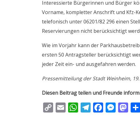
Interessierte Bürgerinnen und Bürger kö
Vorname, kompletter Anschrift und Kfz-Ke
telefonisch unter 06201/82 296 einen Stel
Reservierungen nicht berücksichtigt werd
Wie im Vorjahr kann der Parkhausbetreiber
ersten 50 Antragsteller berücksichtigt 
jeder Zeit ein- und ausgefahren werden.
Pressemitteilung der Stadt Weinheim, 19. 
Diesen Beitrag teilen und Freunde inform
C
E
W
T
F
M
M
o
m
h
el
ac
e
as
p
ai
at
e
e
ss
to
y
l
s
gr
b
e
d