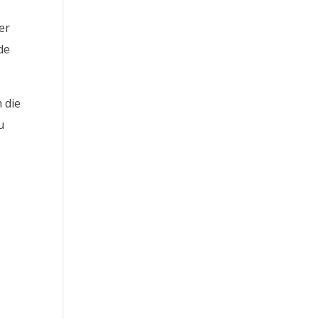
er
de
 die
u