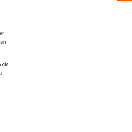
er
nen
 die
u