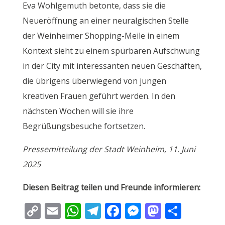
Eva Wohlgemuth betonte, dass sie die
Neueröffnung an einer neuralgischen Stelle
der Weinheimer Shopping-Meile in einem
Kontext sieht zu einem spürbaren Aufschwung
in der City mit interessanten neuen Geschäften,
die übrigens überwiegend von jungen
kreativen Frauen geführt werden. In den
nächsten Wochen will sie ihre
Begrüßungsbesuche fortsetzen.
Pressemitteilung der Stadt Weinheim, 11. Juni
2025
Diesen Beitrag teilen und Freunde informieren:
C
E
W
T
F
M
M
T