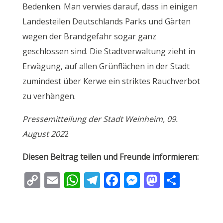
Bedenken. Man verwies darauf, dass in einigen
Landesteilen Deutschlands Parks und Gärten
wegen der Brandgefahr sogar ganz
geschlossen sind. Die Stadtverwaltung zieht in
Erwägung, auf allen Grünflächen in der Stadt
zumindest über Kerwe ein striktes Rauchverbot
zu verhängen.
Pressemitteilung der Stadt Weinheim, 09.
August 202
2
Diesen Beitrag teilen und Freunde informieren:
C
E
W
T
F
M
M
T
o
m
h
el
ac
e
as
ei
p
ai
at
e
e
ss
to
le