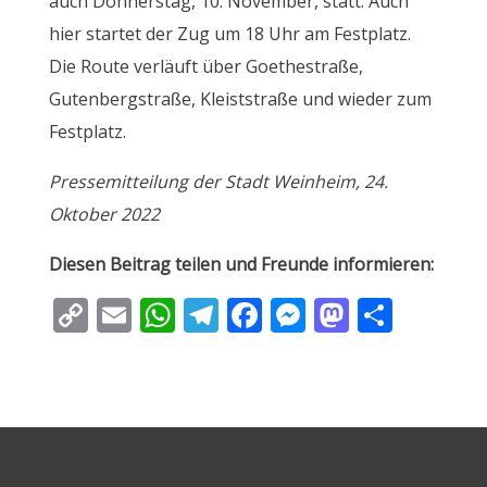
auch Donnerstag, 10. November, statt. Auch
hier startet der Zug um 18 Uhr am Festplatz.
Die Route verläuft über Goethestraße,
Gutenbergstraße, Kleiststraße und wieder zum
Festplatz.
Pressemitteilung der Stadt Weinheim, 24.
Oktober 2022
Diesen Beitrag teilen und Freunde informieren:
C
E
W
T
F
M
M
T
o
m
h
el
ac
e
as
ei
p
ai
at
e
e
ss
to
le
y
l
s
gr
b
e
d
n
Li
A
a
o
n
o