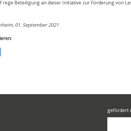
 rege Beteiligung an dieser Initiative zur Förderung von Le
inheim, 01. September 2021
ieren:
T
ei
le
n
gefördert 