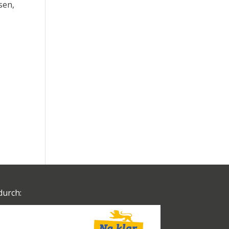
sen,
durch: