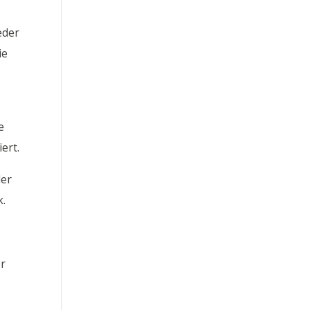
eder
ie
e
ert.
der
k.
er