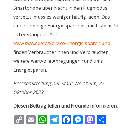
Smartphone über Nacht in den Flugmodus
versetzt, muss es weniger häufig laden. Das
sind nur einige Energiespartipps, die Liste ließe
sich verlängern. Auf
www.sww.de/de/Service/Energie sparen.php
finden Verbraucherinnen und Verbraucher
weitere wertvolle Anregungen rund ums
Energiesparen.
Pressemitteilung der Stadt Weinheim, 27.
Oktober 2023
Diesen Beitrag teilen und Freunde informieren:
C
E
W
T
F
M
M
T
o
m
h
el
ac
e
as
ei