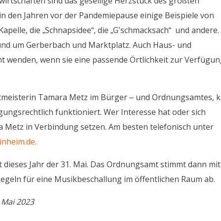
irtschaften sind das gesellige Herzstück des größten
in den Jahren vor der Pandemiepause einige Beispiele von
Kapelle, die „Schnapsidee“, die „G’schmacksach“ und andere.
und um Gerberbach und Marktplatz. Auch Haus- und
 wenden, wenn sie eine passende Örtlichkeit zur Verfügu
ktmeisterin Tamara Metz im Bürger – und Ordnungsamtes, 
ngsrechtlich funktioniert. Wer Interesse hat oder sich
a Metz in Verbindung setzen. Am besten telefonisch unter
inheim.de
.
t dieses Jahr der 31. Mai. Das Ordnungsamt stimmt dann mit
egeln für eine Musikbeschallung im öffentlichen Raum ab.
 Mai 2023