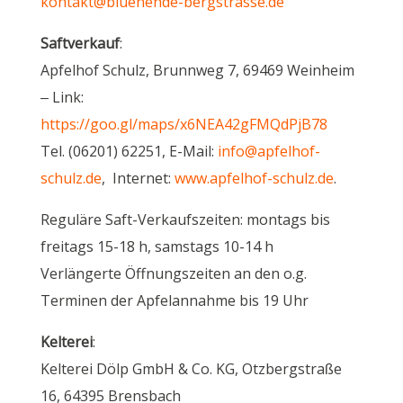
kontakt@bluehende-bergstrasse.de
Saftverkauf
:
Apfelhof Schulz, Brunnweg 7, 69469 Weinheim
– Link:
https://goo.gl/maps/x6NEA42gFMQdPjB78
Tel. (06201) 62251, E-Mail:
info@apfelhof-
schulz.de
, Internet:
www.apfelhof-schulz.de
.
Reguläre Saft-Verkaufszeiten: montags bis
freitags 15-18 h, samstags 10-14 h
Verlängerte Öffnungszeiten an den o.g.
Terminen der Apfelannahme bis 19 Uhr
Kelterei
:
Kelterei Dölp GmbH & Co. KG, Otzbergstraße
16, 64395 Brensbach