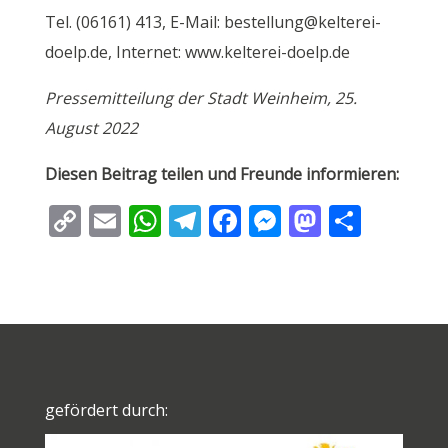
Tel. (06161) 413, E-Mail: bestellung@kelterei-
doelp.de, Internet: www.kelterei-doelp.de
Pressemitteilung der Stadt Weinheim, 25.
August 2022
Diesen Beitrag teilen und Freunde informieren:
C
E
W
T
F
M
M
T
o
m
h
el
ac
e
as
ei
p
ai
at
e
e
ss
to
le
y
l
s
gr
b
e
d
n
Li
A
a
o
n
o
n
p
m
o
g
n
k
p
k
er
gefördert durch: