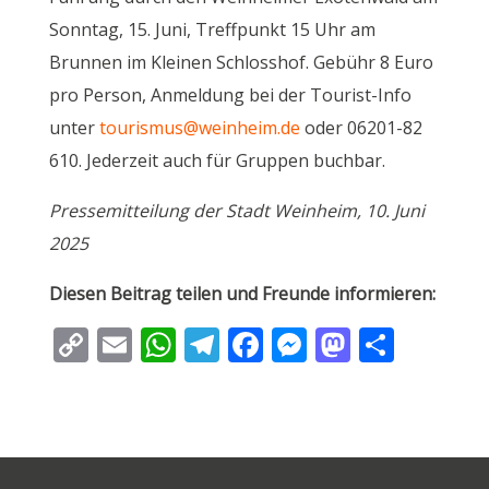
Sonntag, 15. Juni, Treffpunkt 15 Uhr am
Brunnen im Kleinen Schlosshof. Gebühr 8 Euro
pro Person, Anmeldung bei der Tourist-Info
unter
tourismus@weinheim.de
oder 06201-82
610. Jederzeit auch für Gruppen buchbar.
Pressemitteilung der Stadt Weinheim, 10. Juni
2025
Diesen Beitrag teilen und Freunde informieren:
C
E
W
T
F
M
M
T
o
m
h
el
ac
e
as
ei
p
ai
at
e
e
ss
to
le
y
l
s
gr
b
e
d
n
Li
A
a
o
n
o