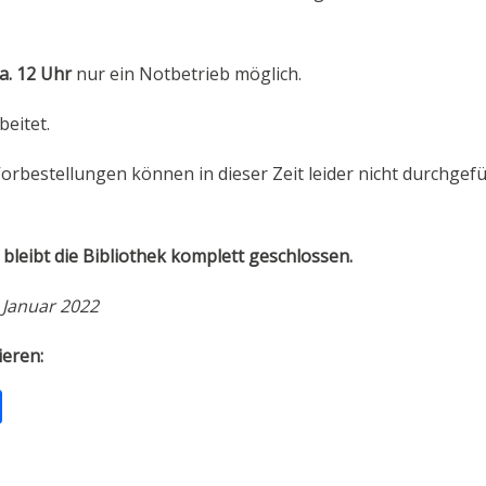
ca. 12 Uhr
nur ein Notbetrieb möglich.
eitet.
estellungen können in dieser Zeit leider nicht durchgef
bleibt die Bibliothek komplett geschlossen.
 Januar 2022
ieren:
T
ei
le