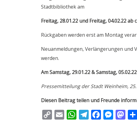
Stadtbibliothek am
Freitag, 28.01.22 und Freitag, 04.02.22 ab 
Rückgaben werden erst am Montag verarb
Neuanmeldungen, Verlängerungen und Vorb
werden.
Am Samstag, 29.01.22 & Samstag, 05.02.22 
Pressemitteilung der Stadt Weinheim, 25.
Diesen Beitrag teilen und Freunde inform
C
E
W
T
F
M
M
o
m
h
el
ac
e
as
p
ai
at
e
e
ss
to