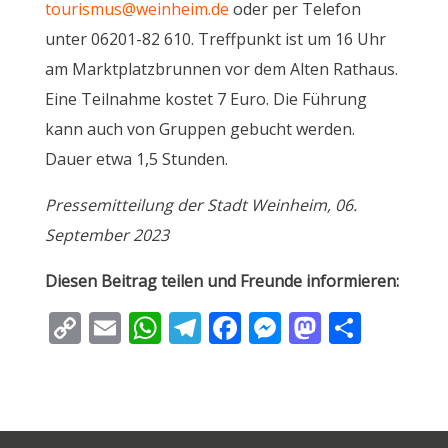
tourismus@weinheim.de
oder per Telefon
unter 06201-82 610. Treffpunkt ist um 16 Uhr
am Marktplatzbrunnen vor dem Alten Rathaus.
Eine Teilnahme kostet 7 Euro. Die Führung
kann auch von Gruppen gebucht werden.
Dauer etwa 1,5 Stunden.
Pressemitteilung der Stadt Weinheim, 06.
September 2023
Diesen Beitrag teilen und Freunde informieren:
C
E
W
T
F
M
M
T
o
m
h
el
ac
e
as
ei
p
ai
at
e
e
ss
to
le
y
l
s
gr
b
e
d
n