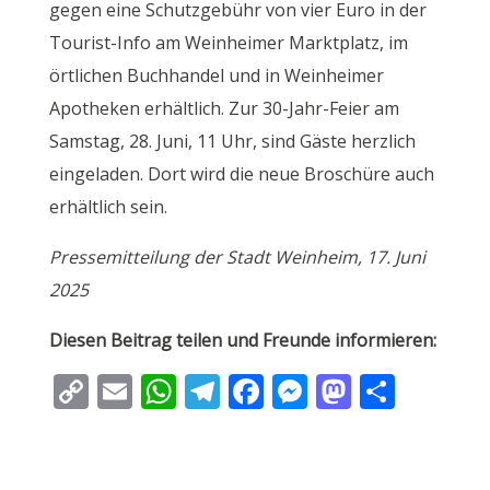
gegen eine Schutzgebühr von vier Euro in der
Tourist-Info am Weinheimer Marktplatz, im
örtlichen Buchhandel und in Weinheimer
Apotheken erhältlich. Zur 30-Jahr-Feier am
Samstag, 28. Juni, 11 Uhr, sind Gäste herzlich
eingeladen. Dort wird die neue Broschüre auch
erhältlich sein.
Pressemitteilung der Stadt Weinheim, 17. Juni
2025
Diesen Beitrag teilen und Freunde informieren:
C
E
W
T
F
M
M
T
o
m
h
el
ac
e
as
ei
p
ai
at
e
e
ss
to
le