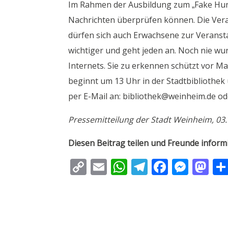
Im Rahmen der Ausbildung zum „Fake Hun
Nachrichten überprüfen können. Die Vera
dürfen sich auch Erwachsene zur Verans
wichtiger und geht jeden an. Noch nie wur
Internets. Sie zu erkennen schützt vor M
beginnt um 13 Uhr in der Stadtbibliothek
per E-Mail an: bibliothek@weinheim.de o
Pressemitteilung der Stadt Weinheim, 03
Diesen Beitrag teilen und Freunde inform
C
E
W
T
F
M
M
o
m
h
el
ac
e
as
p
ai
at
e
e
ss
to
y
l
s
gr
b
e
d