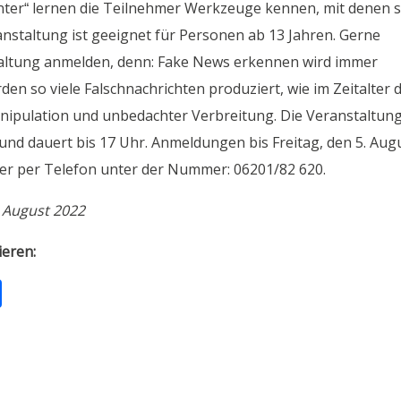
ter“ lernen die Teilnehmer Werkzeuge kennen, mit denen s
nstaltung ist geeignet für Personen ab 13 Jahren. Gerne
taltung anmelden, denn: Fake News erkennen wird immer
den so viele Falschnachrichten produziert, wie im Zeitalter 
anipulation und unbedachter Verbreitung. Die Veranstaltun
 und dauert bis 17 Uhr. Anmeldungen bis Freitag, den 5. Aug
der per Telefon unter der Nummer: 06201/82 620.
. August 2022
ieren:
T
ei
le
n