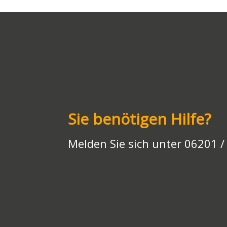
Li
A
a
o
n
o
n
p
m
o
g
n
k
p
k
er
Sie benötigen Hilfe?
Melden Sie sich unter 06201 /