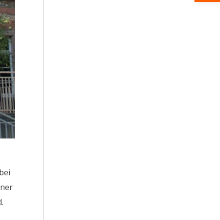
bei
iner
.