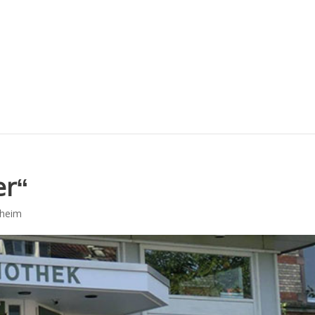
er“
heim